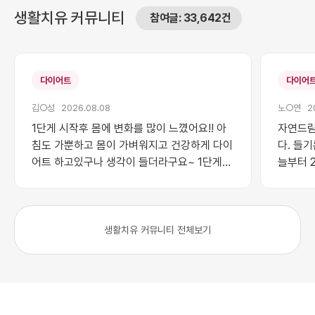
생활치유 커뮤니티
참여글: 33,642건
다이어트
다이어
김○성 2026.08.08
노○연 20
1단게 시작후 몸에 변화를 많이 느꼈어요!! 아
자연드림
침도 가뿐하고 몸이 가벼워지고 건강하게 다이
다. 들기
어트 하고있구나 생각이 들더라구요~ 1단게
늘부터 
성공후 2단계도 꼭 도전합니다!! 다들 화이팅
등록하였
해보아요!!!
주간은 
생활치유 커뮤니티 전체보기