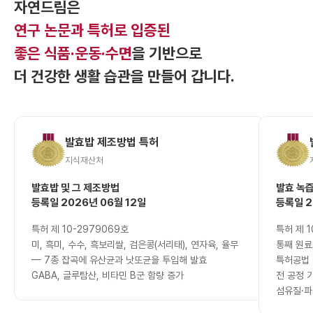
자연드림은
연구 논문과 특허로 입증된
좋은 식품·운동·수면
을 기반으로
더 건강한 생활 습관을 만들어 갑니다.
발효밥 제조방법 특허
지식재산처
발효밥 및 그 제조방법
발효 녹즙
등록일 2026년 06월 12일
등록일 2
특허 제 10-2979069호
특허 제 1
미, 흑미, 수수, 흑보리쌀, 검은콩(서리태), 연자육, 율무
통째 원료
— 7종 잡곡에 유산균과 낫또균을 투입해 발효
특허공법 
GABA, 글루탐산, 비타민 B군 함량 증가
전 공정 
섬유질·파