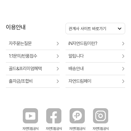
이용안내
관계사 사이트 바로가기
자주묻는질문
iN자연드림이란?
1:1문의/반품접수
알립니다
골드&프리미엄혜택
배송안내
출자금/조합비
자연드림페이
알립니다
[이용공지] 8월 휴일 배송 안내
26.08.07
자연드림 공식
자연드림 공식
자연드림 공식
자연드림 공식