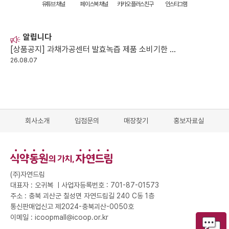
유튜브 채널
페이스북 채널
카카오 플러스친구
인스타그램
알립니다
[상품공지] 과채가공센터 발효녹즙 제품 소비기한 일시 변경 안
26.08.07
회사소개
입점문의
매장찾기
홍보자료실
(주)자연드림
대표자 : 오귀복 ㅣ
사업자등록번호 : 701-87-01573
주소 : 충북 괴산군 칠성면 자연드림길 240 C동 1층
통신판매업신고 제2024-충북괴산-0050호
이메일 : icoopmall@icoop.or.kr