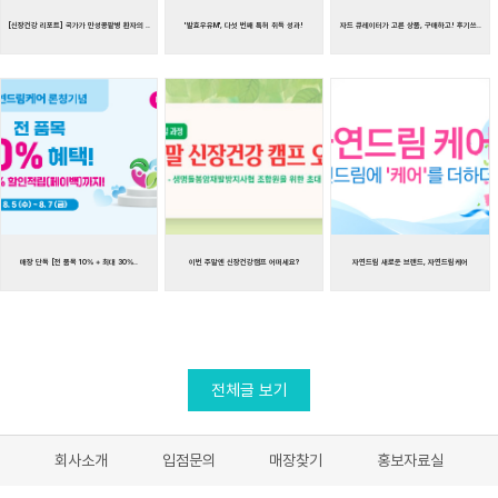
[신장건강 리포트] 국가가 만성콩팥병 환자의 ..
'발효우유M', 다섯 번째 특허 취득 성과!
자드 큐레이터가 고른 상품, 구매하고! 후기쓰..
매장 단독 [전 품목 10% + 최대 30%..
이번 주말엔 신장건강캠프 어떠세요
자연드림 새로운 브랜드, 자연드림케어
전체글 보기
회사소개
입점문의
매장찾기
홍보자료실