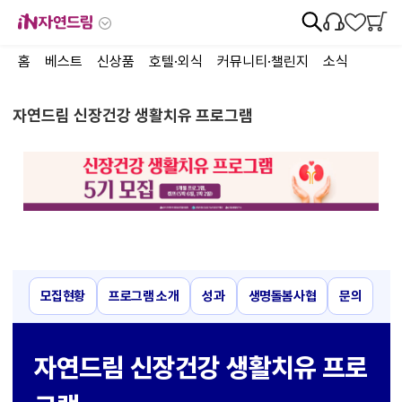
홈
베스트
신상품
호텔·외식
커뮤니티·챌린지
소식
자연드림 신장건강 생활치유 프로그램
모집현황
프로그램 소개
성과
생명돌봄사협
문의
자연드림 신장건강 생활치유 프로