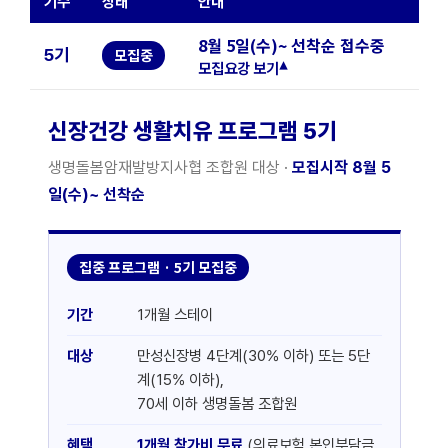
기수
상태
안내
8월 5일(수)~ 선착순 접수중
5기
모집중
모집요강 보기
▾
신장건강 생활치유 프로그램 5기
생명돌봄암재발방지사협 조합원 대상 ·
모집시작 8월 5
일(수)~ 선착순
집중 프로그램 · 5기 모집중
기간
1개월 스테이
대상
만성신장병 4단계(30% 이하) 또는 5단
계(15% 이하),
70세 이하 생명돌봄 조합원
혜택
1개월 참가비 무료
(의료보험 본인부담금