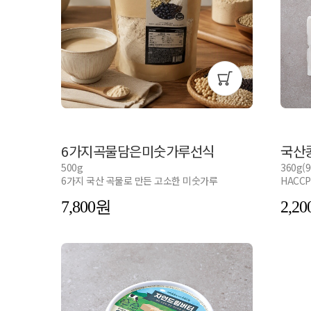
6가지곡물담은미숫가루선식
국산
500g
360g(9
6가지 국산 곡물로 만든 고소한 미숫가루
HACC
7,800
2,20