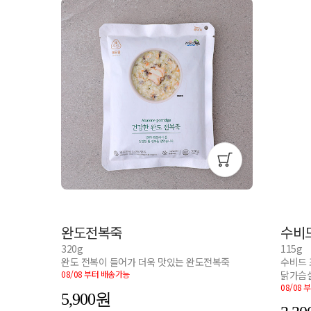
완도전복죽
수비
320g
115g
완도 전복이 들어가 더욱 맛있는 완도전복죽
수비드 
08/08 부터 배송가능
닭가슴
08/08
5,900