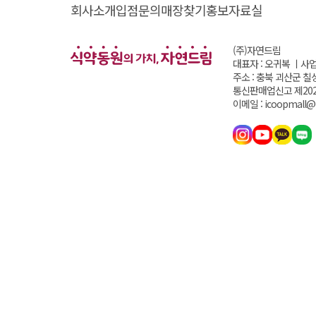
회사소개
입점문의
매장찾기
홍보자료실
(주)자연드림
대표자 : 오귀복 ㅣ
사업
주소 : 충북 괴산군 칠
통신판매업신고 제202
이메일 : icoopmall@i