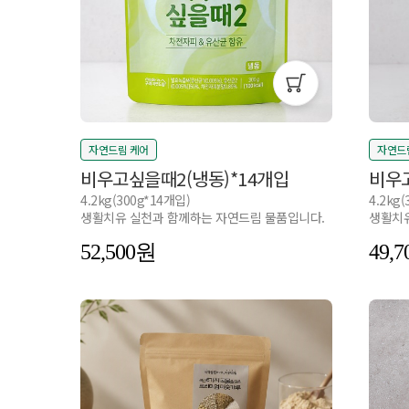
자연드림 케어
자연드
비우고싶을때2(냉동)*14개입
비우고
4.2kg(300g*14개입)
4.2kg
생활치유 실천과 함께하는 자연드림 물품입니다.
생활치유
52,500
49,7