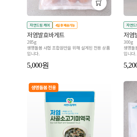
자연드림 케어
자연드
4일 후 배송가능
저염발효바게트
저염
285g
300g
생명돌봄 사협 조합원만을 위해 설계된 전용 상품
생명돌봄
입니다.
입니다.
5,000
5,20
생명돌봄 전용