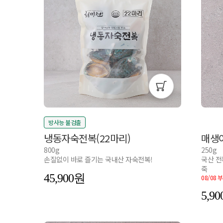
방사능 불검출
냉동자숙전복(22마리)
매생
800g
250g
손질없이 바로 즐기는 국내산 자숙전복!
국산 전
죽
45,900
08/08
5,90