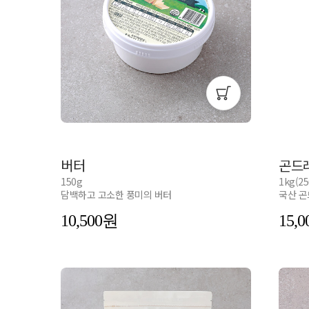
버터
곤드
150g
1kg(2
담백하고 고소한 풍미의 버터
국산 곤
10,500
15,0