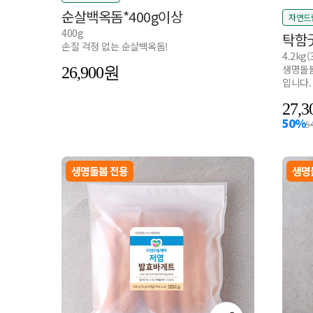
순살백옥돔*400g이상
자연드
400g
탁함굿
손질 걱정 없는 순살백옥돔!
4.2kg
생명돌봄
26,900
입니다.
27,3
50%
5
생명돌봄 전용
생명