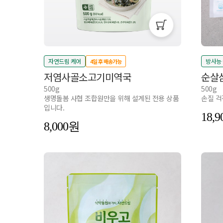
자연드림 케어
방사능
4일 후 배송가능
저염사골소고기미역국
순살삼
500g
500g
생명돌봄 사협 조합원만을 위해 설계된 전용 상품
손질 걱
입니다.
18,9
8,000