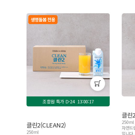
생명돌봄 전용
조합원 특가 D-
24
13:00:16
클린
250ml
클린2(CLEAN2)
자연드림
250ml
입니다.