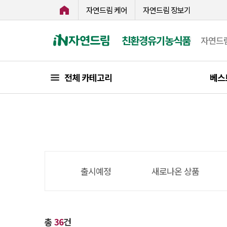
자연드림 케어
자연드림 장보기
친환경유기농식품
자연드
전체 카테고리
베스
출시예정
새로나온 상품
총
36
건