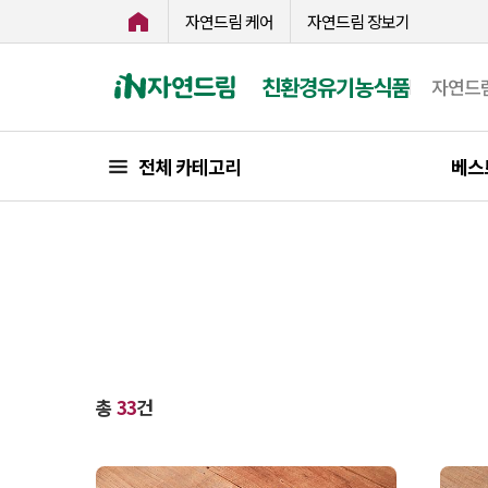
자연드림 케어
자연드림 장보기
친환경유기농식품
자연드
전체 카테고리
베스
총
33
건