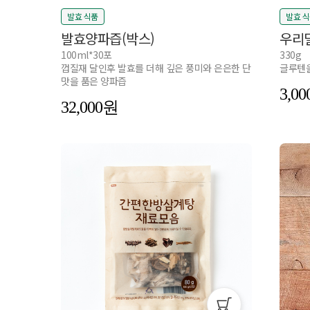
발효 식품
발효 
발효양파즙(박스)
우리
100ml*30포
330g
껍질재 달인후 발효를 더해 깊은 풍미와 은은한 단
글루텐을
맛을 품은 양파즙
3,00
32,000