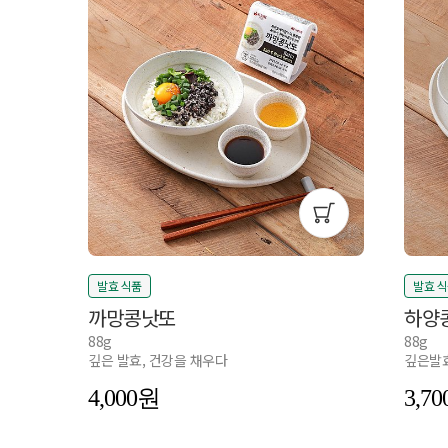
발효 식품
발효 
까망콩낫또
하양
88g
88g
깊은 발효, 건강을 채우다
깊은발효
4,000
3,70