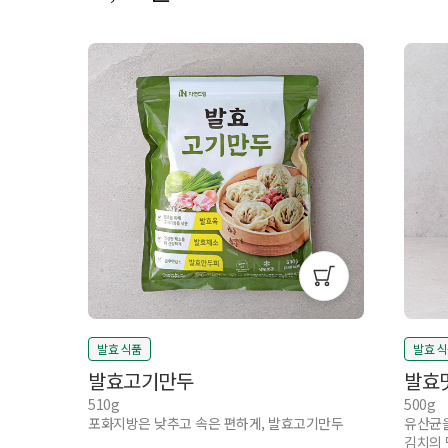
발효 식품
발효 
발효고기만두
발효
510g
500g
포화지방은 낮추고 속은 편하게, 발효고기만두
유산균을
김치의 