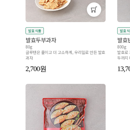
발효 식품
발효 
발효두부과자
발효반
80g
800g
글루텐은 줄이고 더 고소하게, 우리밀로 만든 발효
발효로 
과자
두까지 
2,700
13,7