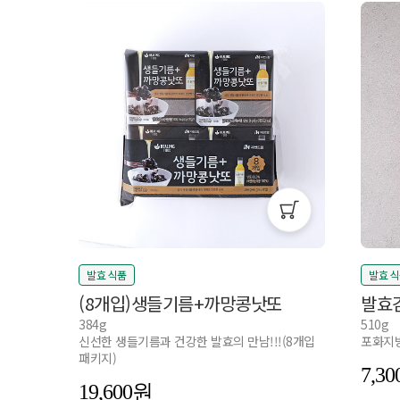
발효 식품
발효 
(8개입)생들기름+까망콩낫또
발효
384g
510g
신선한 생들기름과 건강한 발효의 만남!!!(8개입
포화지방
패키지)
7,30
19,600