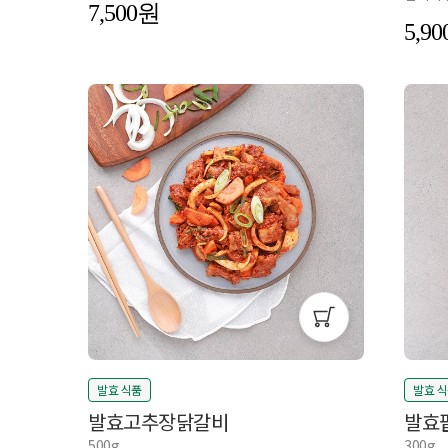
7,500
5,90
발효 식품
발효 
발효고추장닭갈비
발효
500g
300g