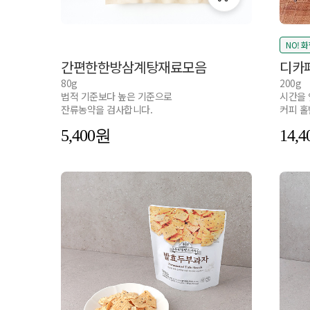
NO! 
간편한한방삼계탕재료모음
디카
80g
200g
법적 기준보다 높은 기준으로
시간을 
잔류농약을 검사합니다.
커피 홀
5,400
14,4