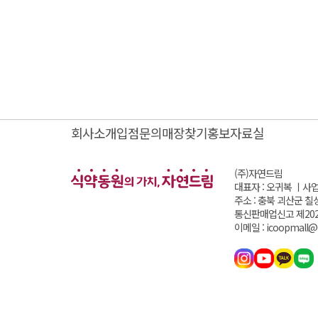
회사소개
입점문의
매장찾기
홍보자료실
(주)자연드림
대표자 : 오귀복 ㅣ
사업
주소 : 충북 괴산군 칠
통신판매업신고 제202
이메일 : icoopmall@i