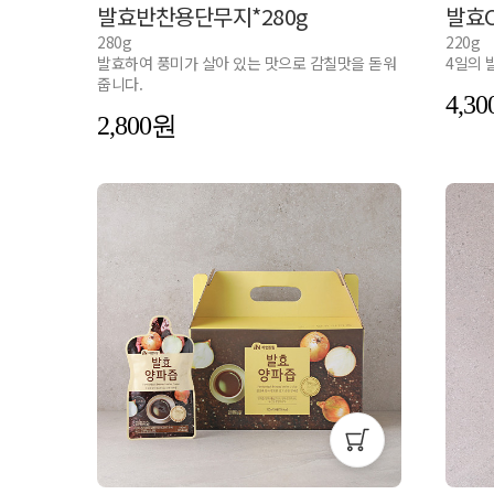
발효반찬용단무지*280g
발효C
280g
220g
발효하여 풍미가 살아 있는 맛으로 감칠맛을 돋워
4일의 
줍니다.
4,30
2,800