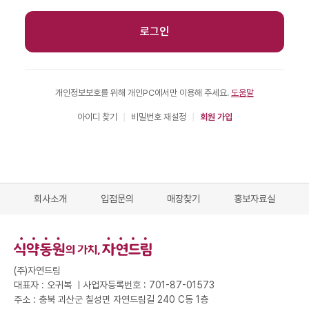
로그인
개인정보보호를 위해 개인PC에서만 이용해 주세요.
도움말
아이디 찾기
|
비밀번호 재설정
|
회원 가입
회사소개
입점문의
매장찾기
홍보자료실
(주)자연드림
대표자 : 오귀복 ㅣ
사업자등록번호 : 701-87-01573
주소 : 충북 괴산군 칠성면 자연드림길 240 C동 1층