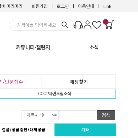
비 미리미리
회원가입
로그인
이용안내
Link
커뮤니티·챌린지
소식
문의/반품접수
매장찾기
iCOOP자연드림소식
결품/공급중단/대체공급
기타