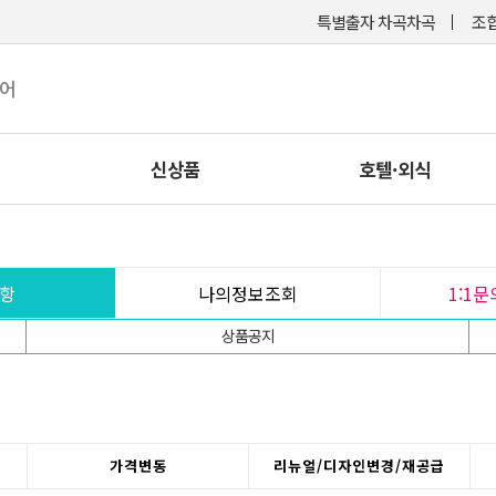
특별출자 차곡차곡
조합
케어
신상품
호텔·외식
항
나의정보조회
1:1
상품공지
가격변동
리뉴얼/디자인변경/재공급