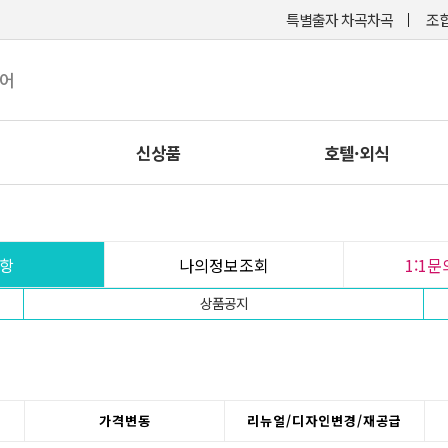
특별출자 차곡차곡
조합
케어
신상품
호텔·외식
항
나의정보조회
1:1
상품공지
가격변동
리뉴얼/디자인변경/재공급