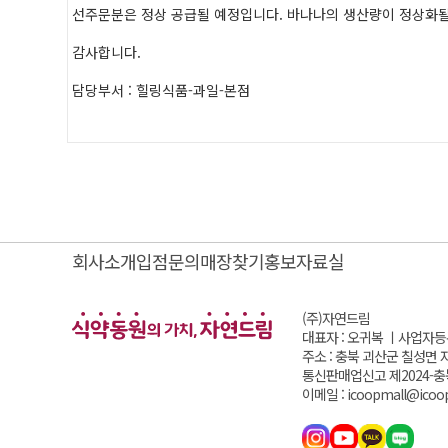
선주문분은 정상 공급될 예정입니다. 바나나의 생산량이 정상화될
감사합니다.
담당부서 : 힐링식품-과일-본점
회사소개
입점문의
매장찾기
홍보자료실
(주)자연드림
대표자 : 오귀복 ㅣ
사업자등록번
주소 : 충북 괴산군 칠성면 
통신판매업신고 제2024-충
이메일 : icoopmall@icoop