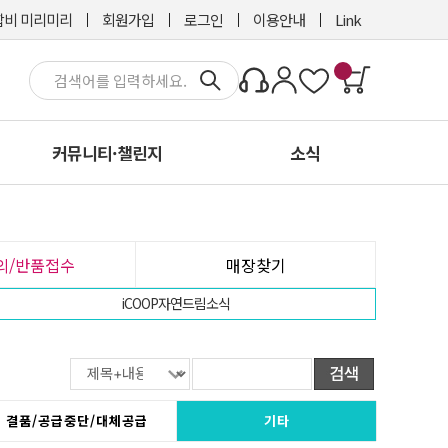
비 미리미리
회원가입
로그인
이용안내
Link
커뮤니티·챌린지
소식
문의/반품접수
매장찾기
iCOOP자연드림소식
결품/공급중단/대체공급
기타