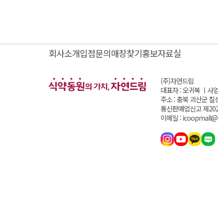
회사소개
입점문의
매장찾기
홍보자료실
(주)자연드림
대표자 : 오귀복 ㅣ
사업
주소 : 충북 괴산군 칠
통신판매업신고 제202
이메일 : icoopmall@i