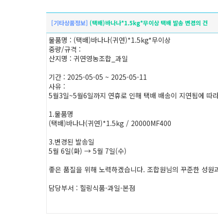
[기타상품정보]
(택배)바나나*1.5kg*무이상 택배 발송 변경의 건
물품명 : (택배)바나나(귀연)*1.5kg*무이상
중량/규격 :
산지명 : 귀연영농조합_과일
기간 : 2025-05-05 ~ 2025-05-11
사유 :
5월3일~5월6일까지 연휴로 인해 택배 배송이 지연됨에 따라 
1.물품명
(택배)바나나(귀연)*1.5kg / 20000MF400
3.변경된 발송일
5월 6일(화) → 5월 7일(수)
좋은 품질을 위해 노력하겠습니다. 조합원님의 꾸준한 성원과
담당부서 : 힐링식품-과일-본점