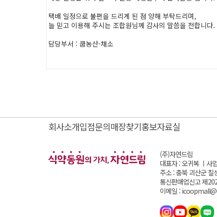
택배 일정으로 불편을 드리게 된 점 양해 부탁드리며,
늘 믿고 이용해 주시는 조합원님께 감사의 말씀을 전합니다.
담당부서 : 쿱농산-채소
회사소개
입점문의
매장찾기
홍보자료실
(주)자연드림
대표자 : 오귀복 ㅣ
사업
주소 : 충북 괴산군 칠
통신판매업신고 제202
이메일 : icoopmall@i