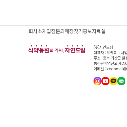
회사소개
입점문의
매장찾기
홍보자료실
(주)자연드림
대표자 : 오귀복 ㅣ
사업
주소 : 충북 괴산군 칠
통신판매업신고 제202
이메일 : icoopmall@i