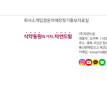
회사소개
입점문의
매장찾기
홍보자료실
(주)자연드림
대표자 : 오귀복 ㅣ
사업
주소 : 충북 괴산군 칠
통신판매업신고 제202
이메일 : icoopmall@i