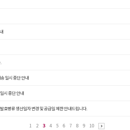
안내
.
송 일시 중단 안내
일시 중단 안내
발효빵류 생산일자 변경 및 공급일 제한 안내드립니다.
1
2
3
4
5
6
7
8
9
10