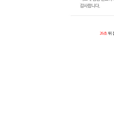
26초
뒤 