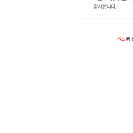
26초
뒤 