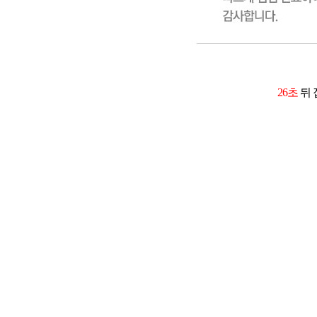
26초
뒤 