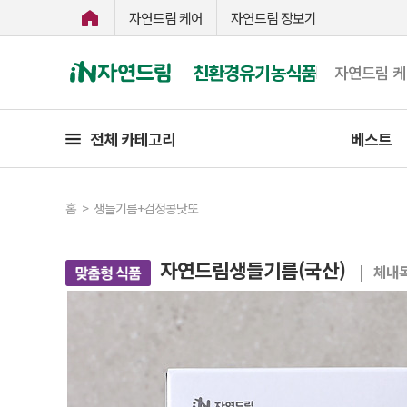
자연드림 케어
자연드림 장보기
친환경유기농식품
자연드림 
전체 카테고리
베스트
홈
>
생들기름+검정콩낫또
자연드림생들기름(국산)
| 체내