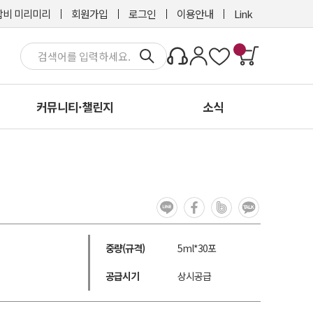
비 미리미리
회원가입
로그인
이용안내
Link
커뮤니티·챌린지
소식
중량(규격)
5ml*30포
공급시기
상시공급