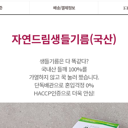
준
배송/결제정보
1
자연드림생들기름(국산)
생들기름은 다 똑같다?
국내산 들깨 100%를
가열하지 않고 꾹 눌러 짰습니다.
단독배관으로 혼입걱정 0%
HACCP인증으로 더욱 안심!