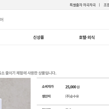
특별출자 차곡차곡
조합
케어
신상품
호텔·외식
독소 줄이기 체험에 사용한 상품입니다.
25,000
소비자가
원
생산지
(주)순수유